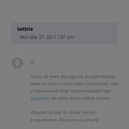
teitbite
Mon Mar 27, 2017 7:01 pm
Hi
To juz nie wiem dlaczego jak dodalem mojego
maila do testu to otrzymalem (na ten mail) blad
o ustawieniach smtp. Nie ja wysylalem tego
jj@jjjj.pl
no ale widze, ze cos jednak dotarlo.
Wysylam dostep do strony naszym
programistom. Moze oni cos znajda.