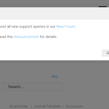
ost all new support queries in our
New Forum
.
read this
Announcement
for details.
G
FAQ
Board index
Joomla Template
Discussion
|
|