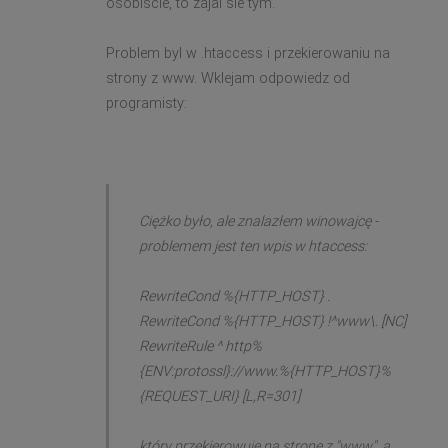
osobiscie, to zajal sie tym.
Problem byl w .htaccess i przekierowaniu na
strony z www. Wklejam odpowiedz od
programisty:
Ciężko było, ale znalazłem winowajcę -
problemem jest ten wpis w htaccess:
RewriteCond %{HTTP_HOST} .
RewriteCond %{HTTP_HOST} !^www\. [NC]
RewriteRule ^ http%
{ENV:protossl}://www.%{HTTP_HOST}%
{REQUEST_URI} [L,R=301]
który przekierowuje na stronę z "www", a