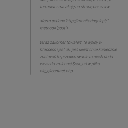
formularz ma akcję na stronę bez www:
<form action="http://monitoringok.pl/"
method="post">
teraz zakomentowałem te wpisy w
htaccess i jest ok, jeśli klient chce koniecznie
zostawić to przekierowanie to niech doda
www do zmiennej $cur_url w pliku
plg_gkcontact.php