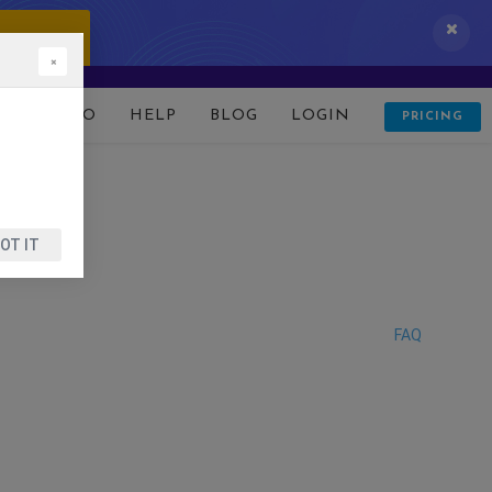
 IT NOW!
×
D
DEMO
HELP
BLOG
LOGIN
PRICING
OT IT
FAQ