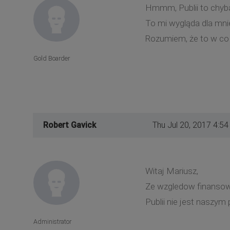
Hmmm, Publii to chyba n
To mi wygląda dla mnie
Rozumiem, że to w co p
Gold Boarder
Robert Gavick
Thu Jul 20, 2017 4:5
Witaj Mariusz,
Ze wzgledow finansow
Publii nie jest naszy
Administrator