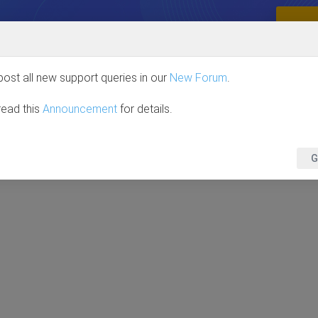
VE OVER 85%
Full Access, One Price. No Limits.
GRAB
HOME
JOOMLA
WORDPRESS
DOWNLOA
post all new support queries in our
New Forum
.
read this
Announcement
for details.
G