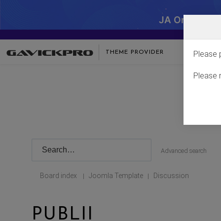
JA One - SA
THEME PROVIDER
Please 
Please 
Advanced search
Board index
Joomla Template
Discussion
|
|
PUBLII