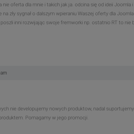
ie oferta dla mnie i takich jak ja. odcina się od ideii Joomla
 na zły sygnał o dalszym wpieraniu Waszej oferty dla Joomla
oszli inni rozwijając swoje fremworki np. ostatnio RT to nie
4 am
ych nie developujemy nowych produktow, nadal suportujemy 
m produktem. Pomagamy w jego promocji.