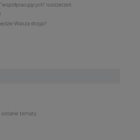
 i "współpracujących" rozszerzeń.
!
 będzie Wasza droga?
ostanie tematy.