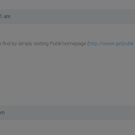
11 am
 find by simply visiting Publii homepage (
http://www.getpubli
pm