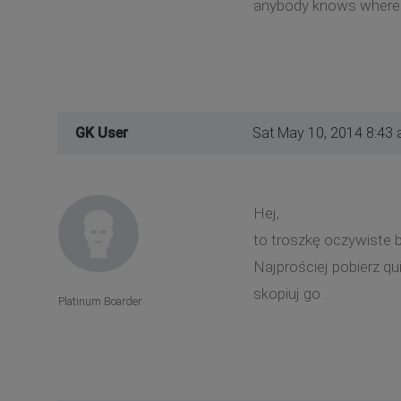
anybody knows where i
GK User
Sat May 10, 2014 8:43
Hej,
to troszkę oczywiste b
Najprościej pobierz qu
skopiuj go .
Platinum Boarder