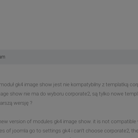
 am
moduł gk4 image show jest nie kompatybilny z templatką cor
age show nie ma do wyboru corporate2, są tylko nowe templ
arszą wersję ?
new version of modules gk4 image show. it is not compatible
es of joomla go to settings gk4 i can't choose corporate2, th