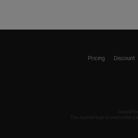
Pricing
Discount
GavickPro®
The Joomla! logo is used under a li