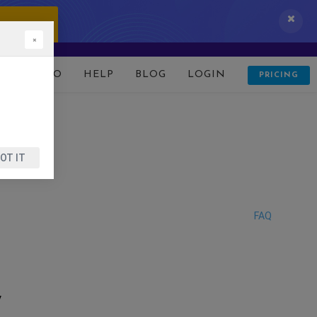
 IT NOW!
×
D
DEMO
HELP
BLOG
LOGIN
PRICING
OT IT
FAQ
W