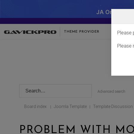
JA One - SA
THEME PROVIDER
Please 
Please 
Advanced search
Board index
Joomla Template
Template Discussion
|
|
PROBLEM WITH MO