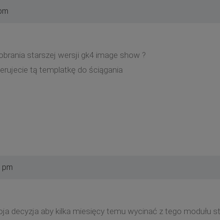
 pm
obrania starszej wersji gk4 image show ?
ferujecie tą templatkę do ściągania
1 pm
moja decyzja aby kilka miesięcy temu wycinać z tego modułu s