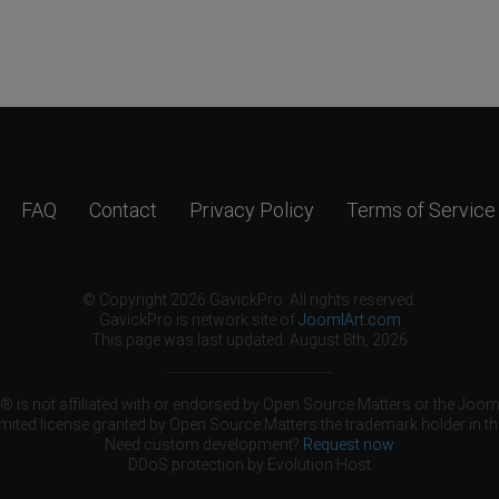
FAQ
Contact
Privacy Policy
Terms of Service
© Copyright 2026 GavickPro. All rights reserved.
GavickPro is network site of
JoomlArt.com
This page was last updated: August 8th, 2026
 is not affiliated with or endorsed by Open Source Matters or the Jooml
mited license granted by Open Source Matters the trademark holder in th
Need custom development?
Request now
DDoS protection by
Evolution Host