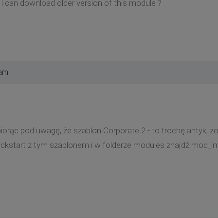
 can download older version of this module ?
 am
iorąc pod uwagę, że szablon Corporate 2 - to trochę antyk, zo
ickstart z tym szablonem i w folderze modules znajdź mod_ima