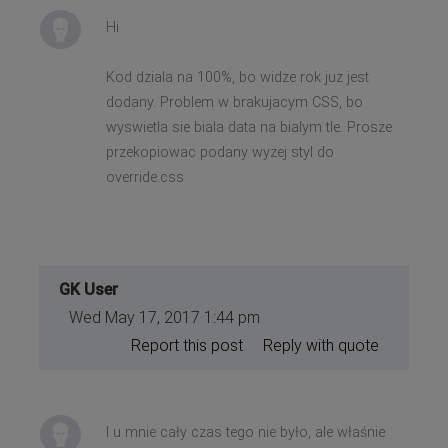
Hi
Kod dziala na 100%, bo widze rok juz jest
dodany. Problem w brakujacym CSS, bo
wyswietla sie biala data na bialym tle. Prosze
przekopiowac podany wyzej styl do
override.css
GK User
Wed May 17, 2017 1:44 pm
Report this post
Reply with quote
I u mnie cały czas tego nie było, ale właśnie