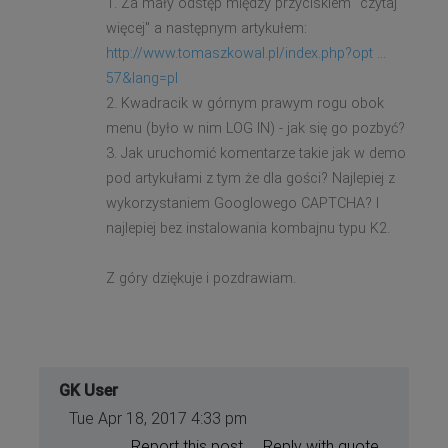
1. Za mały odstęp między przyciskiem "czytaj
więcej" a następnym artykułem:
http://www.tomaszkowal.pl/index.php?opt ...
57&lang=pl
2. Kwadracik w górnym prawym rogu obok
menu (było w nim LOG IN) - jak się go pozbyć?
3. Jak uruchomić komentarze takie jak w demo
pod artykułami z tym że dla gości? Najlepiej z
wykorzystaniem Googlowego CAPTCHA? I
najlepiej bez instalowania kombajnu typu K2.
Z góry dziękuje i pozdrawiam.
GK User
Tue Apr 18, 2017 4:33 pm
Report this post
Reply with quote