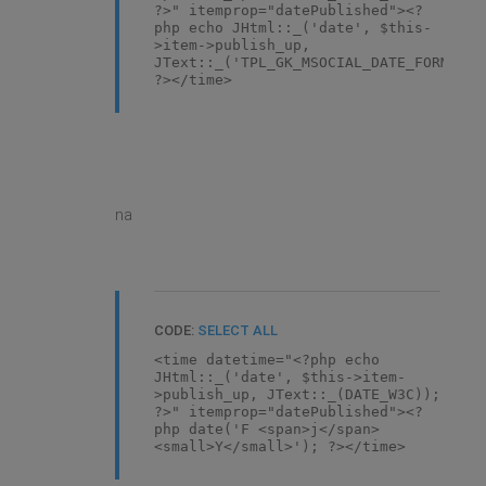
?>" itemprop="datePublished"><?
php echo JHtml::_('date', $this-
>item->publish_up,
JText::_('TPL_GK_MSOCIAL_DATE_FORMAT')
?></time>
na
CODE:
SELECT ALL
<time datetime="<?php echo
JHtml::_('date', $this->item-
>publish_up, JText::_(DATE_W3C));
?>" itemprop="datePublished"><?
php date('F <span>j</span>
<small>Y</small>'); ?></time>