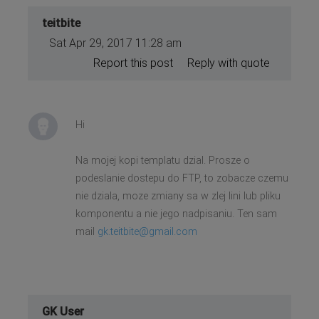
teitbite
Sat Apr 29, 2017 11:28 am
Report this post
Reply with quote
Hi
Na mojej kopi templatu dzial. Prosze o
podeslanie dostepu do FTP, to zobacze czemu
nie dziala, moze zmiany sa w zlej lini lub pliku
komponentu a nie jego nadpisaniu. Ten sam
mail
gk.teitbite@gmail.com
GK User