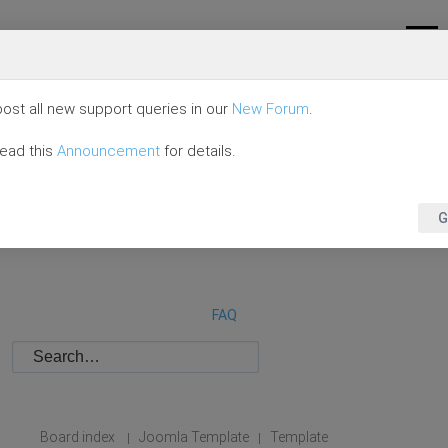
ost all new support queries in our
New Forum
.
read this
Announcement
for details.
G
FAQ
Board index
Joomla Template
Template
|
|