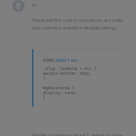
Hi
Please add this code to override.css and make
sure override is enabled in template settings.
CODE:
SELECT ALL
.blog .leading > div {
margin-bottom: 35px;
}
#gkUserArea {
display: none;
}
Niestety komentarze ida a K2. Jedyne co moge