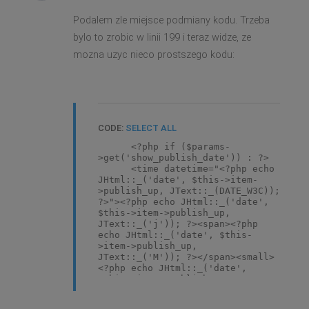
Podalem zle miejsce podmiany kodu. Trzeba
bylo to zrobic w linii 199 i teraz widze, ze
mozna uzyc nieco prostszego kodu:
CODE:
SELECT ALL
<?php if ($params-
>get('show_publish_date')) : ?>
<time datetime="<?php echo
JHtml::_('date', $this->item-
>publish_up, JText::_(DATE_W3C));
?>"><?php echo JHtml::_('date',
$this->item->publish_up,
JText::_('j')); ?><span><?php
echo JHtml::_('date', $this-
>item->publish_up,
JText::_('M')); ?></span><small>
<?php echo JHtml::_('date',
$this->item->publish_up,
JText::_('Y')); ?></small></time>
<?php endif; ?>