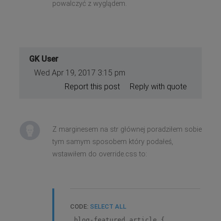
powalczyć z wyglądem.
GK User
Wed Apr 19, 2017 3:15 pm
Report this post
Reply with quote
Z marginesem na str głównej poradziłem sobie
tym samym sposobem który podałeś,
wstawiłem do override.css to:
CODE:
SELECT ALL
.blog-featured article {