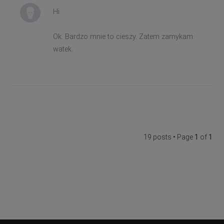
Hi
Ok. Bardzo mnie to cieszy. Zatem zamykam
watek.
19 posts • Page
1
of
1