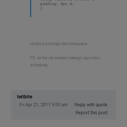
padding: 0px 0;
}
reszta pozostaje nierozwiązana..
PS. że też nie znałem takiego sposobu
wcześniej...
teitbite
Fri Apr 21, 2017 9:59 am
Reply with quote
Report this post