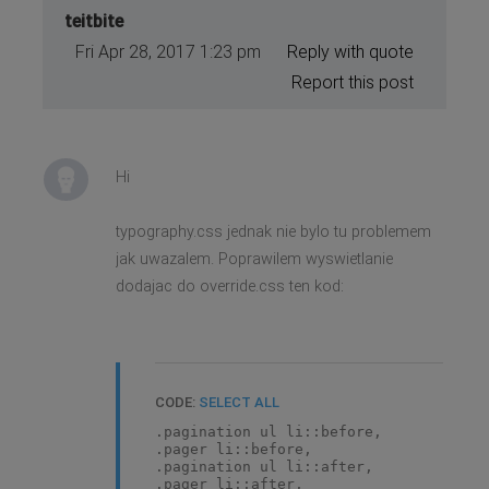
teitbite
Fri Apr 28, 2017 1:23 pm
Reply with quote
Report this post
Hi
typography.css jednak nie bylo tu problemem
jak uwazalem. Poprawilem wyswietlanie
dodajac do override.css ten kod:
CODE:
SELECT ALL
.pagination ul li::before,
.pager li::before,
.pagination ul li::after,
.pager li::after,