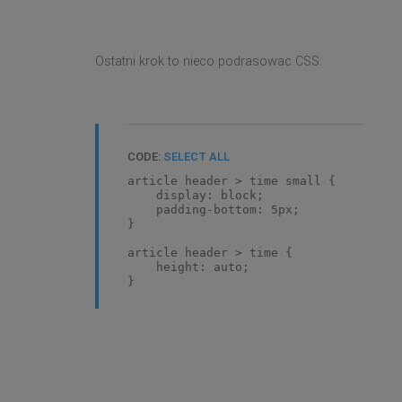
Ostatni krok to nieco podrasowac CSS:
CODE:
SELECT ALL
article header > time small {
display: block;
padding-bottom: 5px;
}
article header > time {
height: auto;
}