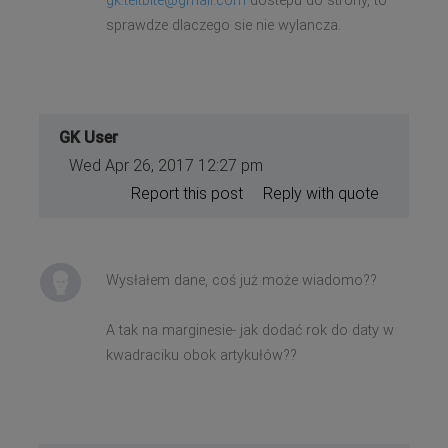
gk.teitbite@gmail.com
dostepu do strony, to
sprawdze dlaczego sie nie wylancza.
GK User
Wed Apr 26, 2017 12:27 pm
Report this post
Reply with quote
Wysłałem dane, coś już może wiadomo??
A tak na marginesie- jak dodać rok do daty w
kwadraciku obok artykułów??