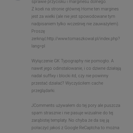
sprawie przycisku i marginesu dolnego.
Z koeli na stronie głównej Home ten margines
jest za wielki (ale nie jest spowodowane tym
nadpisaniem tylko wcześniej nie zauważyłem).
Proszę
zerknąć:http://www.tomaszkowal.pl/index.php?
lang=pl
Wyłączenie GK Typography nie pomogło. A
nawet jego odinstalowanie, i co dziwne działają
nadal suffixy i blocki itd, czy nie powinny
przestać działać? Wyczyściłem cache
przeglądarki.
JComments używałem do tej pory ale puszcza
spam strasznie i nie pasuje wizualnie do tej
zarąbistej templaty. No chyba że da się ją
połaczyć jakoś z Google ReCaptcha to można