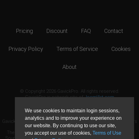
Pricing
Discount
FAQ
Contact
Privacy Policy
Terms of Service
Cookies
About
© Copyright 2026 GavickPro. All rights reserved.
GavickPro is network site of
JoomlArt.com
This page was last updated: August 7th, 2026
We use cookies to maintain login sessions,
analytics and to improve your experience on
GavickPro® is not affiliated with or endorsed by Open Source Matters
our website. By continuing to use our site,
or the Joomla! Project.
The Joomla! logo is used under a limited license granted by Open
you accept our use of cookies,
Terms of Use
Source Matters the trademark holder in the United States and other