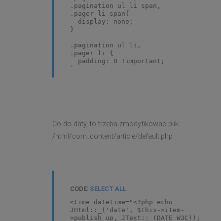
.pagination ul li span,
.pager li span{
display: none;
}
.pagination ul li,
.pager li {
padding: 0 !important;
}
.pager li a:hover,
.pager li span:hover,
.pagination ul li a:hover,
.pagination ul li span:hover{
float: right;
Co do daty, to trzeba zmodyfikowac plik
font-size: 13px;
line-height: 34px;
/html/com_content/article/default.php
margin-right: 7px;
}
.pager li.next,
.pagination ul li.next {
float: right;
}
CODE:
SELECT ALL
<time datetime="<?php echo
JHtml::_('date', $this->item-
>publish_up, JText::_(DATE_W3C));