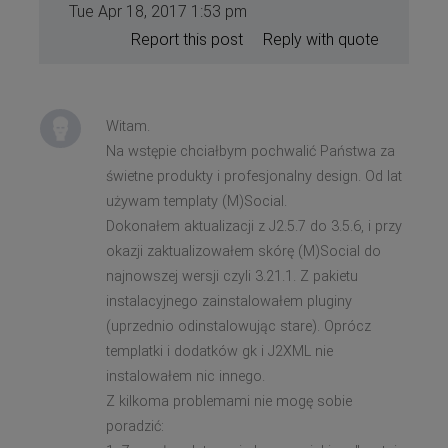
Tue Apr 18, 2017 1:53 pm
Report this post
Reply with quote
Witam.
Na wstępie chciałbym pochwalić Państwa za
świetne produkty i profesjonalny design. Od lat
używam templaty (M)Social.
Dokonałem aktualizacji z J2.5.7 do 3.5.6, i przy
okazji zaktualizowałem skórę (M)Social do
najnowszej wersji czyli 3.21.1. Z pakietu
instalacyjnego zainstalowałem pluginy
(uprzednio odinstalowując stare). Oprócz
templatki i dodatków gk i J2XML nie
instalowałem nic innego.
Z kilkoma problemami nie mogę sobie
poradzić: