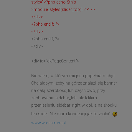
style="<?php echo $this-
>module_styles['slider_top']; ?>" />
</div>
<?php endif; ?>
</div>
<?php endif; ?>
</div>
<div id="gkPageContent">
Nie wiem, w którym miejscu popełniam błąd.
Chciałabym, żeby na górze znalazł się banner
na całą szerokość, lub częściowo, przy
zachowaniu sidebar_left, ale lekkim
przeniesieniu sidebar_right w dół, a na środku
ten slider. Nie mam koncepcji jak to zrobić
www.w-centrum.pl