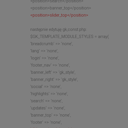
<position>search</position>
<position>banner_top</position>
<position>slider_top</position>
następnie edytuję gk,const.php:
$GK_TEMPLATE_MODULE_STYLES = array(
'breadcrumb' => 'none',
'lang' => 'none',
'login' => 'none',
'footer_nav' => 'none',
'banner_left' => 'gk_style',
'banner_right' => 'gk_style',
'social' => 'none',
'highlights' => 'none',
'search' => 'none',
'updates' => 'none',
'banner_top' => 'none',
'footer' => 'none',