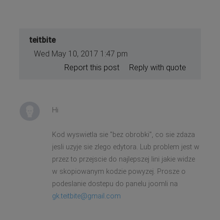
teitbite
Wed May 10, 2017 1:47 pm
Report this post
Reply with quote
Hi
Kod wyswietla sie "bez obrobki", co sie zdaza
jesli uzyje sie zlego edytora. Lub problem jest w
przez to przejscie do najlepszej lini jakie widze
w skopiowanym kodzie powyzej. Prosze o
podeslanie dostepu do panelu joomli na
gk.teitbite@gmail.com