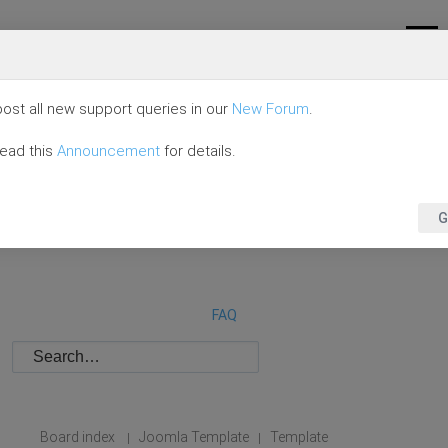
ost all new support queries in our
New Forum
.
read this
Announcement
for details.
G
FAQ
Board index
Joomla Template
Template
|
|