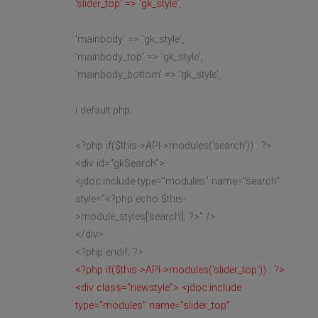
'slider_top' => 'gk_style',
'mainbody' => 'gk_style',
'mainbody_top' => 'gk_style',
'mainbody_bottom' => 'gk_style',
i default.php:
<?php if($this->API->modules('search')) : ?>
<div id="gkSearch">
<jdoc:include type="modules" name="search"
style="<?php echo $this-
>module_styles['search']; ?>" />
</div>
<?php endif; ?>
<?php if($this->API->modules('slider_top')) : ?>
<div class="newstyle"> <jdoc:include
type="modules" name="slider_top"