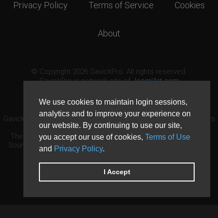
Privacy Policy
Terms of Service
Cookies
About
© Copyright 2026 GavickPro. All rights reserved.
GavickPro is network site of
JoomlArt.com
This page was last updated: August 7th, 2026
We use cookies to maintain login sessions,
analytics and to improve your experience on
GavickPro® is not affiliated with or endorsed by Open Source Matters
our website. By continuing to use our site,
or the Joomla! Project.
The Joomla! logo is used under a limited license granted by Open
you accept our use of cookies,
Terms of Use
Source Matters the trademark holder in the United States and other
and
Privacy Policy
.
countries.
Need custom development?
Request now
DDoS protection by
Evolution Host
I Accept