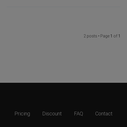
2 posts • Page
1
of
1
Pricing
Discount
FAQ
Contact